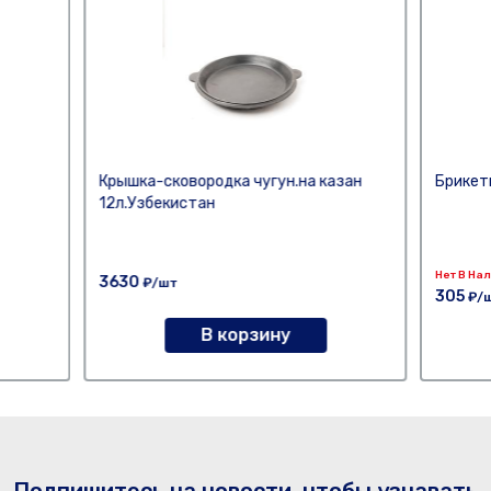
Крышка-сковородка чугун.на казан
Брикет
12л.Узбекистан
Нет В На
3630
₽/шт
305
₽/
В корзину