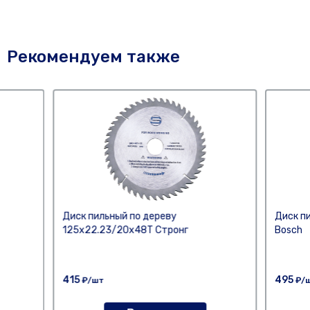
Рекомендуем также
Диск пильный по дереву
Диск п
125х22.23/20x48T Стронг
Bosch
415
495
₽/шт
₽/