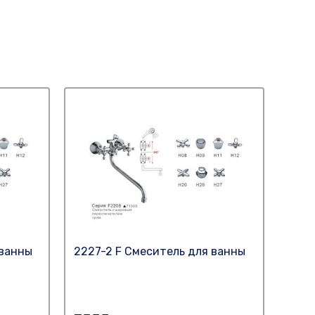
 ванны
2227-2 F Смеситель для ванны
4202