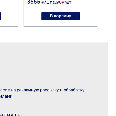
3555
164
₽/шт
3890
₽/шт
В корзину
ласие на рекламную рассылку и обработку
илами
.
нтакты