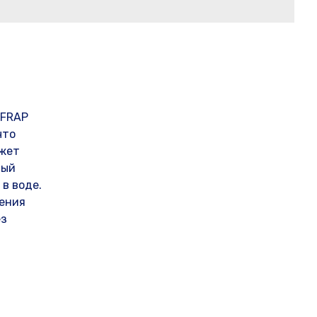
 FRAP
что
ожет
ный
в воде.
ления
ез