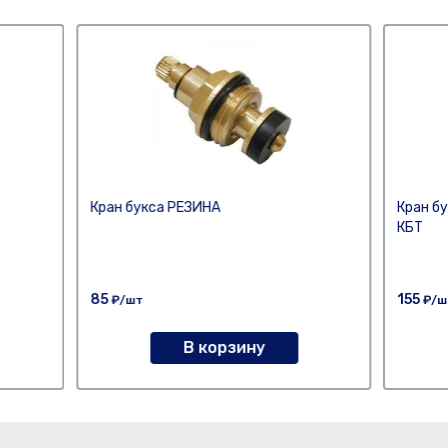
Кран букса РЕЗИНА
Кран б
КБТ
85
155
₽/шт
₽/ш
В корзину