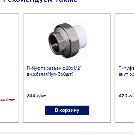
П-Муфта разъем ф20х1/2"
П-Муфт
вн.р.белая(1уп-360шт)
внут.р.
344
420
₽/шт
₽/
560
₽/шт
В корзину