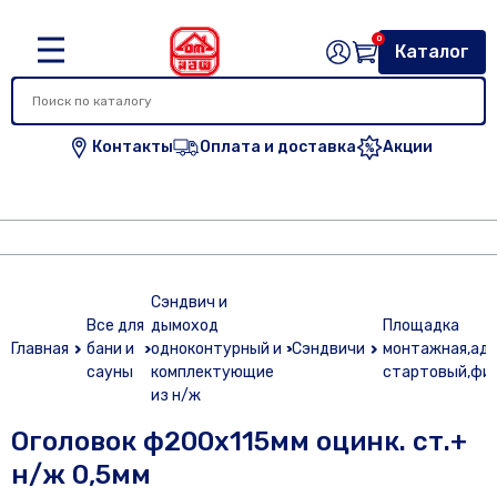
0
Каталог
Контакты
Оплата и доставка
Акции
Сэндвич и
Все для
дымоход
Площадка
Главная
бани и
одноконтурный и
Сэндвичи
монтажная,ад
сауны
комплектующие
стартовый,фи
из н/ж
Оголовок ф200х115мм оцинк. ст.+
н/ж 0,5мм