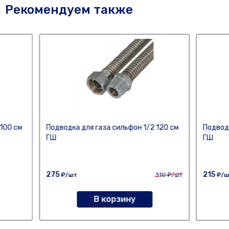
Рекомендуем также
100 см
Подводка для газа сильфон 1/2 120 см
Подводк
ГШ
ГШ
275
215
₽/шт
310
₽/шт
₽/ш
В корзину