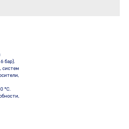
я
6 бар).
, систем
осители,
0 °С.
обности,