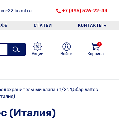
m-22.bizml.ru
+7 (495) 526-22-44
АФЕ
СТАТЬИ
КОНТАКТЫ
0
Акции
Войти
Корзина
едохранительный клапан 1/2", 1,5бар Valtec
Италия)
ec (Италия)