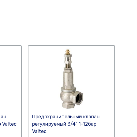
пан
Предохранительный клапан
Пред
 Valtec
регулируемый 3/4" 1-12бар
15х1
Valtec