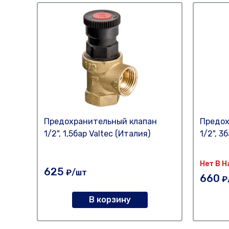
Предохранительный клапан
Предох
1/2", 1,5бар Valtec (Италия)
1/2", 3
Нет В 
625
₽/шт
660
₽
В корзину