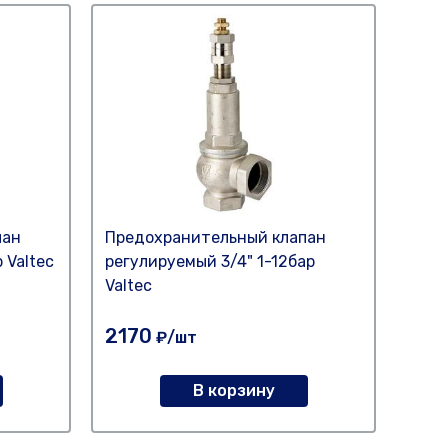
пан
Предохранительный клапан
Пред
 Valtec
регулируемый 3/4" 1-12бар
15х1
Valtec
2170
85
₽/шт
В корзину