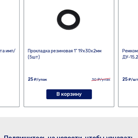
та имп/
Прокладка резиновая 1" 19х30х2мм
Ремком
(5шт)
ДУ-15,
25
25
₽/упак
30
₽/упак
₽/ш
В корзину