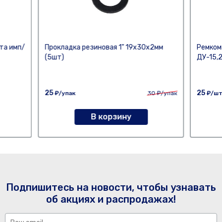
та имп/
Прокладка резиновая 1" 19х30х2мм
Ремком
(5шт)
ДУ-15,
25
25
₽/упак
30
₽/упак
₽/ш
В корзину
Подпишитесь на новости, чтобы узнавать
об акциях и распродажах!