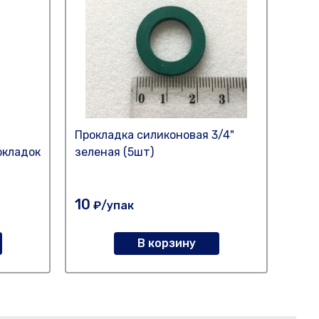
Прокладка силиконовая 3/4"
Прок
окладок
зеленая (5шт)
(42*
ради
10
10
₽/упак
₽
В корзину