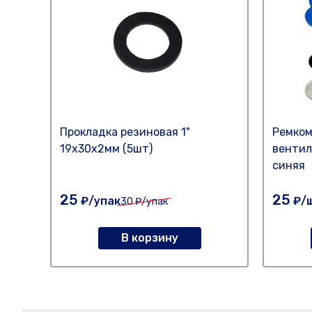
Прокладка резиновая 1"
Ремком
19х30х2мм (5шт)
вентил
синяя
25
25
₽/упак
₽/
30
₽/упак
В корзину