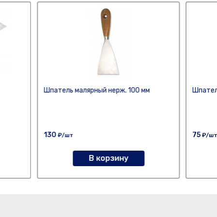
Шпатель малярный нерж. 100 мм
Шпател
130
75
₽/шт
₽/ш
В корзину