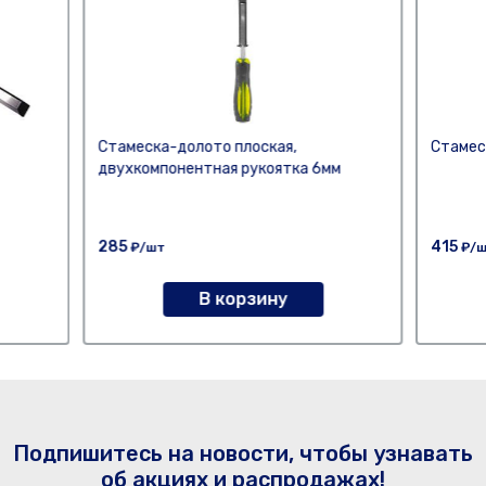
Стамеска-долото плоская,
Стамес
двухкомпонентная рукоятка 6мм
285
415
₽/шт
₽/
В корзину
Подпишитесь на новости, чтобы узнавать
об акциях и распродажах!