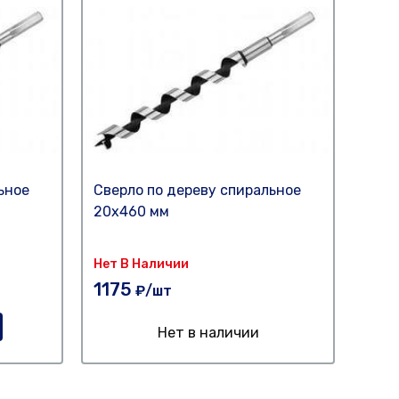
ьное
Сверло по дереву спиральное
Свер
20х460 мм
16х1
Нет В Наличии
174
1175
₽/шт
Нет в наличии