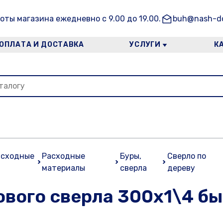
оты магазина ежедневно с 9.00 до 19.00.
buh@nash-do
ОПЛАТА И ДОСТАВКА
УСЛУГИ
К
асходные
Расходные
Буры,
Сверло по
материалы
сверла
дереву
ового сверла 300х1\4 б