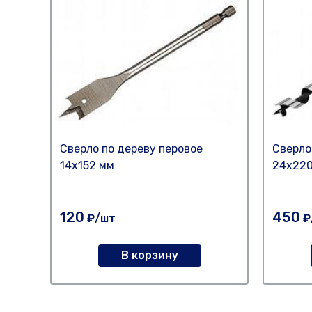
Сверло по дереву перовое
Сверло
14х152 мм
24х220
120
450
₽/шт
₽
В корзину