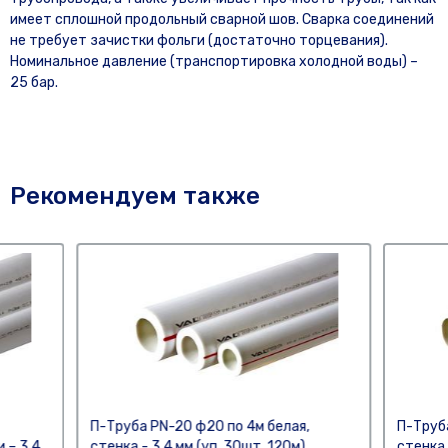
имеет сплошной продольный сварной шов. Сварка соединений
не требует зачистки фольги (достаточно торцевания).
Номинальное давление (транспортировка холодной воды) –
25 бар.
Рекомендуем также
П-Труба PN-20 ф20 по 4м белая,
П-Труб
 – 3,4
стенка - 3,4 мм (уп. 30шт, 120м)
стенка 