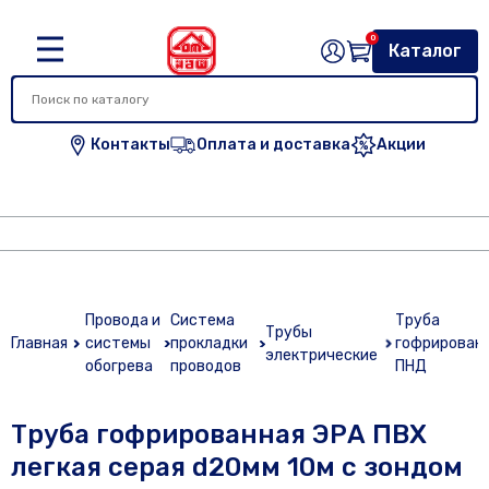
0
Каталог
Контакты
Оплата и доставка
Акции
Провода и
Система
Труба
Трубы
Главная
системы
прокладки
гофрированн
электрические
обогрева
проводов
ПНД
Труба гофрированная ЭРА ПВХ
легкая серая d20мм 10м с зондом