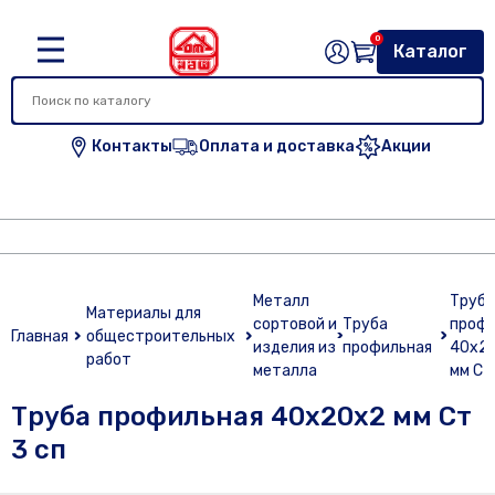
0
Каталог
Контакты
Оплата и доставка
Акции
Металл
Труба
Материалы для
сортовой и
Труба
профи
Главная
общестроительных
изделия из
профильная
40х2
работ
металла
мм Ст
Труба профильная 40х20х2 мм Ст
3 сп