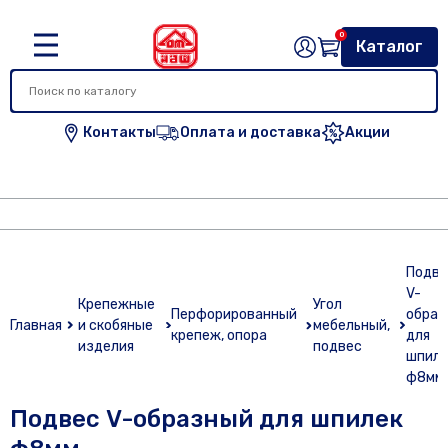
0
Каталог
Контакты
Оплата и доставка
Акции
Подве
V-
Крепежные
Угол
Перфорированный
образ
Главная
и скобяные
мебельный,
крепеж, опора
для
изделия
подвес
шпиле
ф8мм
Подвес V-образный для шпилек