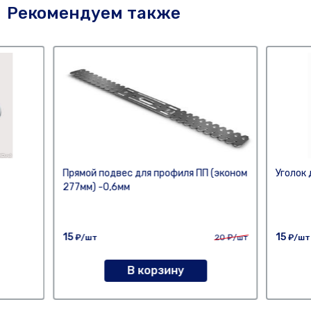
Рекомендуем также
Прямой подвес для профиля ПП (эконом
Уголок 
277мм) -0,6мм
15
15
₽/шт
20
₽/шт
₽/шт
В корзину