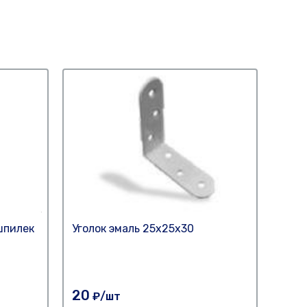
шпилек
Уголок эмаль 25х25х30
Угол
20
20
₽/шт
₽