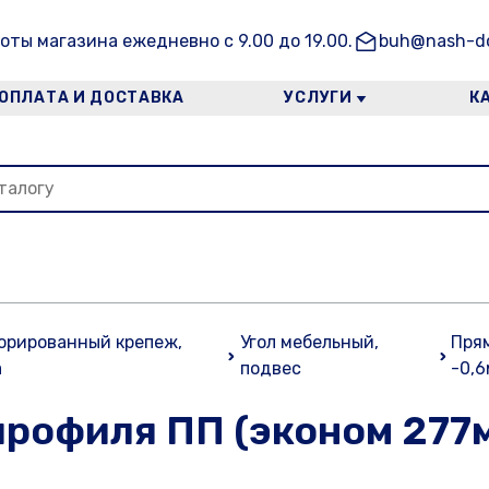
оты магазина ежедневно с 9.00 до 19.00.
buh@nash-do
ОПЛАТА И ДОСТАВКА
УСЛУГИ
К
орированный крепеж,
Угол мебельный,
Прям
а
подвес
-0,
профиля ПП (эконом 277м