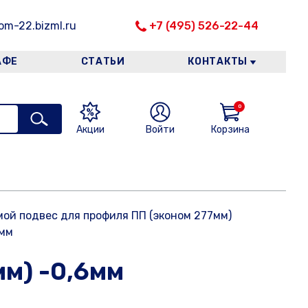
m-22.bizml.ru
+7 (495) 526-22-44
АФЕ
СТАТЬИ
КОНТАКТЫ
0
Акции
Войти
Корзина
ой подвес для профиля ПП (эконом 277мм)
6мм
м) -0,6мм