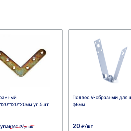
 рамный
Подвес V-образный для 
120*120*20мм уп.5шт
ф8мм
20
упак
₽/шт
160
₽/упак