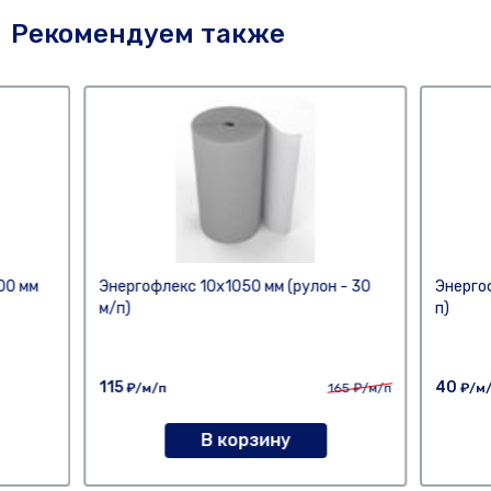
Рекомендуем также
00 мм
Энергофлекс 10х1050 мм (рулон - 30
Энерго
м/п)
п)
115
40
₽/м/п
165
₽/м/п
₽/м
В корзину