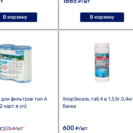
1885
т
₽/шт
В корзину
В корзину
для фильтров тип А
ХлорЭксель таб.4 в 1,3,5г.0,4кг
2 карт.в уп)
банка
600
т
₽/шт
1275
₽/шт