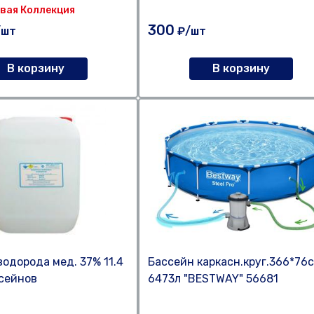
вая Коллекция
300
/шт
₽/шт
В корзину
В корзину
водорода мед. 37% 11.4
Бассейн каркасн.круг.366*76
ссейнов
6473л "BESTWAY" 56681