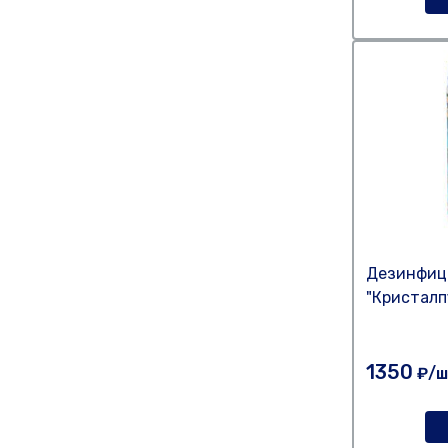
Дезинфиц
"Кристалп
1350
₽/ш