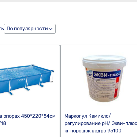
ть
По популярности
а опорах 450*220*84см
Маркопул Кемиклс/
718
регулирование pH/ Экви-плюс
кг порошок ведро 95100