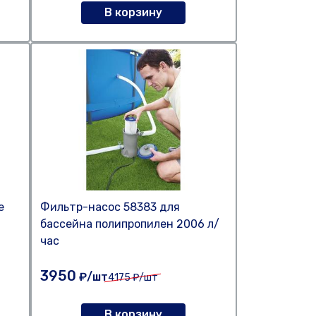
В корзину
е
Фильтр-насос 58383 для
бассейна полипропилен 2006 л/
час
3950
₽/шт
4175
₽/шт
В корзину