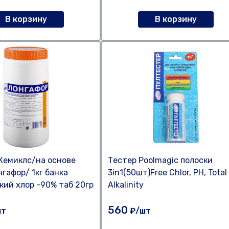
В корзину
В корзину
Кемиклс/на основе
Тестер Poolmagic полоски
нгафор/ 1кг банка
3in1(50шт)Free Chlor, PH, Total
кий хлор -90% таб 20гр
Alkalinity
560
шт
₽/шт