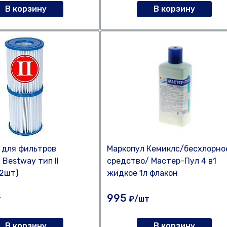
В корзину
В корзину
 для фильтров
Маркопул Кемиклс/бесхлорно
 Bestway тип II
средство/ Мастер-Пул 4 в1
(2шт)
жидкое 1л флакон
995
т
₽/шт
В корзину
В корзину