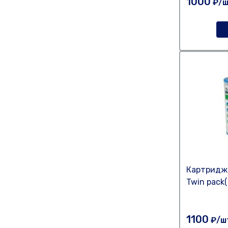
1000
₽/ш
Картридж 
Twin pack(
1100
₽/ш