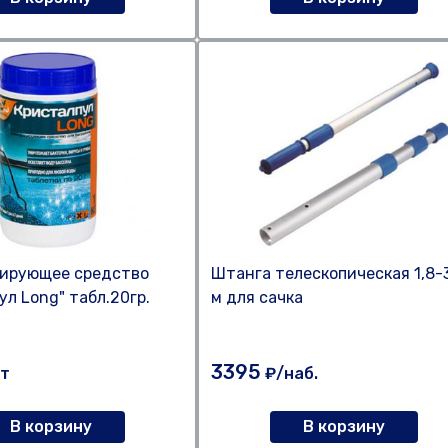
ирующее средство
Штанга телескопическая 1,8-
ул Long" табл.20гр.
м для сачка
3395
т
₽/наб.
В корзину
В корзину