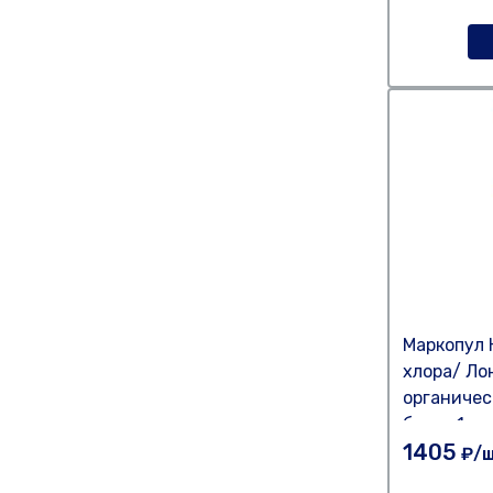
Маркопул 
хлора/ Ло
органичес
банка 1 кг
1405
₽/