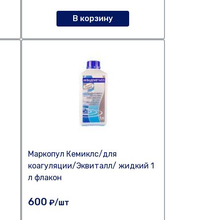
В корзину
Маркопул Кемиклс/для
коагуляции/Эквиталл/ жидкий 1
л флакон
600
₽/шт