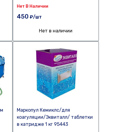
Нет В Наличии
450
₽/шт
Нет в наличии
см
Маркопул Кемиклс/для
коагуляции/Эквиталл/ таблетки
в катридже 1 кг 95443