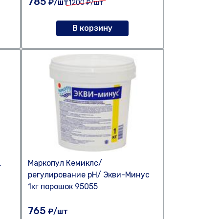
785
₽/шт
1200
₽/шт
В корзину
.
Маркопул Кемиклс/
регулирование pH/ Экви-Минус
1кг порошок 95055
765
₽/шт