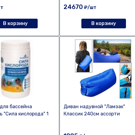
24670
т
₽/шт
В корзину
В корзину
для бассейна
Диван надувной "Ламзак"
ь "Сила кислорода" 1
Классик 240см ассорти