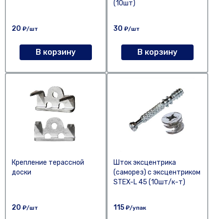
(10шт)
20
30
₽/шт
₽/шт
В корзину
В корзину
Крепление терассной
Шток эксцентрика
доски
(саморез) с эксцентриком
STEX-L 45 (10шт/к-т)
20
115
₽/шт
₽/упак