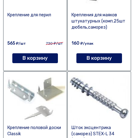
Крепление для перил
Крепления для маяков
штукатурных (комп.25шт
дюбель,саморез)
565
160
₽/шт
730
₽/шт
₽/упак
В корзину
В корзину
Крепление половой доски
Шток эксцентрика
Classik
(саморез) STEX-L 34