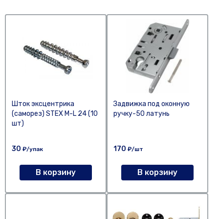
Шток эксцентрика
Задвижка под оконную
(саморез) STEX M-L 24 (10
ручку-50 латунь
шт)
30
170
₽/упак
₽/шт
В корзину
В корзину