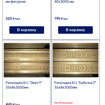
мм фигурная
40х3000 мм
220
195
₽/шт
₽/шт
В корзину
В корзину
Раскладка б/с "Овал П"
Раскладка б/с "Бабочка П"
35х8х3000мм
35х8х3000мм
Нет В Наличии
465
₽/шт