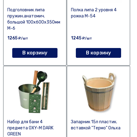
Подголовник липа
Полка липа 2 уровня 4
пружин.анатомич.
рожка М-54
большой 100х600х350мм
М-6
1265
1245
₽/шт
₽/шт
В корзину
В корзину
Набор для бани 4
Запарник 15л пластик.
предмета OXY-M DARK
вставкой "Термо" Ольха
GREEN