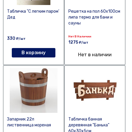
Табличка "С легким паром'
Решетка на пол 60х100см
Дед
липа термо для бани и
сауны
Нет В Наличии
330
₽/шт
1275
₽/шт
В корзину
Нет в наличии
Запарник 22л
Табличка банная
лиственница мореная
деревянная "Банька"
60х30х5см