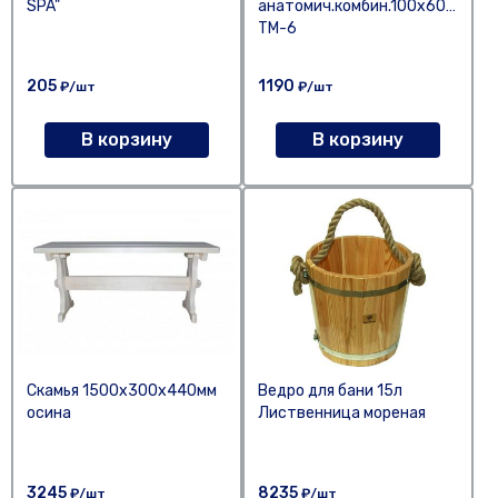
SPA"
анатомич.комбин.100х600х350
ТМ-6
205
1190
₽/шт
₽/шт
В корзину
В корзину
Скамья 1500х300х440мм
Ведро для бани 15л
осина
Лиственница мореная
3245
8235
₽/шт
₽/шт