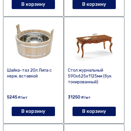
В корзину
В корзину
Шайка-таз 20л Липа с
Стол журнальный
нерж. вставкой
590х625х1125мм (бук
тонированный)
5245
31250
₽/шт
₽/шт
В корзину
В корзину