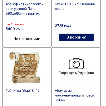
Абажур из Гималайской
Скамья 1200х300х440мм
соли угловой Липа
осина
380х680мм 5 плиток
Нет В Наличии
2725
₽/шт
3400
₽/шт
В корзину
Нет в наличии
Табличка "Указ" Б-47
Абажур из
можжевельника угловой
320мм