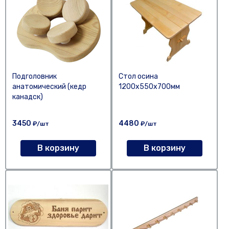
Подголовник
Стол осина
анатомический (кедр
1200х550х700мм
канадск)
3450
4480
₽/шт
₽/шт
В корзину
В корзину