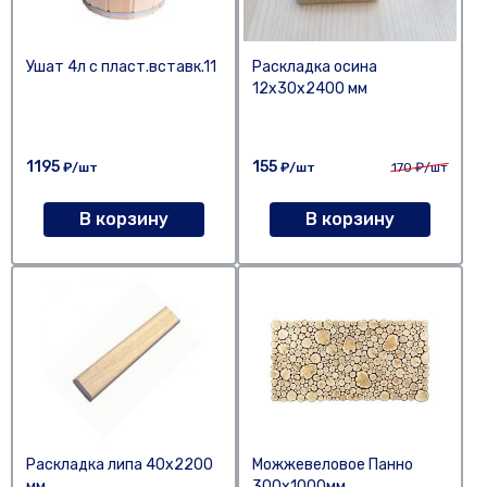
Ушат 4л с пласт.вставк.11
Раскладка осина
12х30х2400 мм
1195
155
₽/шт
₽/шт
170
₽/шт
В корзину
В корзину
Раскладка липа 40х2200
Можжевеловое Панно
мм
300х1000мм