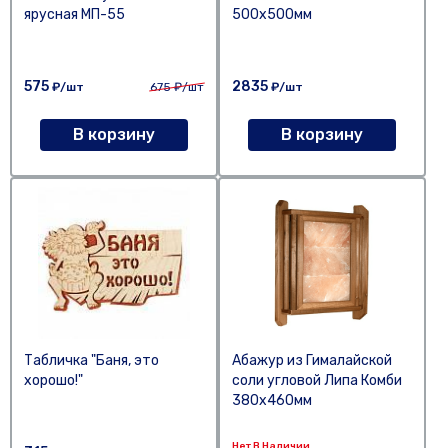
ярусная МП-55
500х500мм
575
2835
₽/шт
675
₽/шт
₽/шт
В корзину
В корзину
Табличка "Баня, это
Абажур из Гималайской
хорошо!"
соли угловой Липа Комби
380х460мм
Нет В Наличии