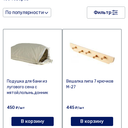
По популярности
Фильтр
Подушка для бани из
Вешалка липа 7 крючков
лугового сена с
М-27
мятой,полынь,донник
450
445
₽/шт
₽/шт
В корзину
В корзину