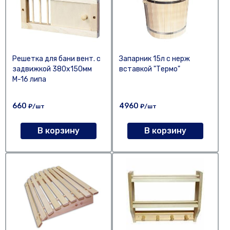
Решетка для бани вент. с
Запарник 15л с нерж
задвижкой 380х150мм
вставкой "Термо"
М-16 липа
660
4960
₽/шт
₽/шт
В корзину
В корзину