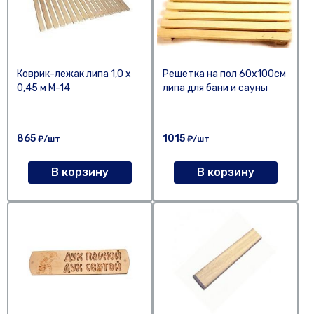
Коврик-лежак липа 1,0 х
Решетка на пол 60х100см
0,45 м М-14
липа для бани и сауны
865
1015
₽/шт
₽/шт
В корзину
В корзину