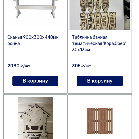
Скамья 900х300х440мм
Табличка банная
осина
тематическая 'Кора,Срез'
30х13см
2080
305
₽/шт
₽/шт
В корзину
В корзину