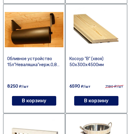
Обливное устройство
Косоур "В" (хвоя)
15л"Неваляшка"нерж.0,8мм
50х300х4500мм
8250
6590
₽/шт
₽/шт
7180
₽/шт
В корзину
В корзину