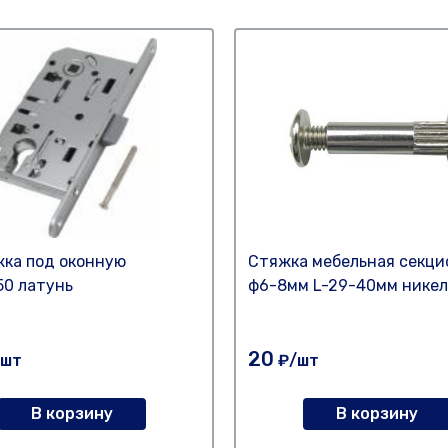
ка под оконную
Стяжка мебельная секци
50 латунь
ф6-8мм L-29-40мм никел
20
шт
₽/шт
В корзину
В корзину