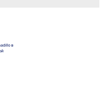
dillo в
ой