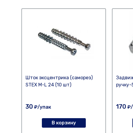
Шток эксцентрика (саморез)
Задвиж
STEX M-L 24 (10 шт)
ручку-
30
170
₽/упак
₽/
В корзину