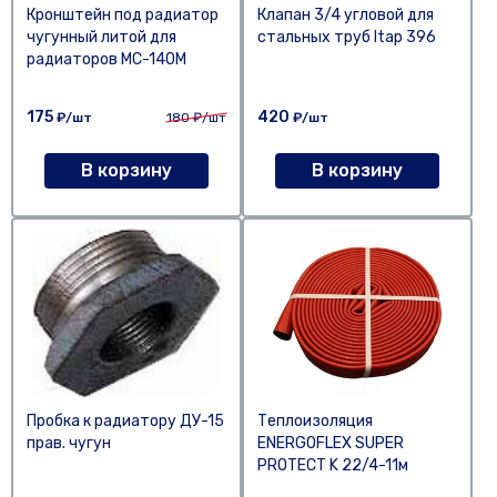
Кронштейн под радиатор
Клапан 3/4 угловой для
чугунный литой для
стальных труб Itap 396
радиаторов МС-140М
175
420
₽/шт
180
₽/шт
₽/шт
В корзину
В корзину
Пробка к радиатору ДУ-15
Теплоизоляция
прав. чугун
ENERGOFLEX SUPER
PROTECT K 22/4-11м