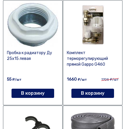
Пробка к радиатору Ду
Комплект
25х15 левая
терморегулирующий
прямой Gappo G460
55
1660
₽/шт
₽/шт
1705
₽/шт
В корзину
В корзину