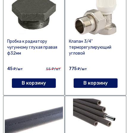
Пробка к радиатору
Клапан 3/4"
чугунному глухая правая
терморегулирующий
ф32мм
угловой
45
775
₽/шт
55
₽/шт
₽/шт
В корзину
В корзину