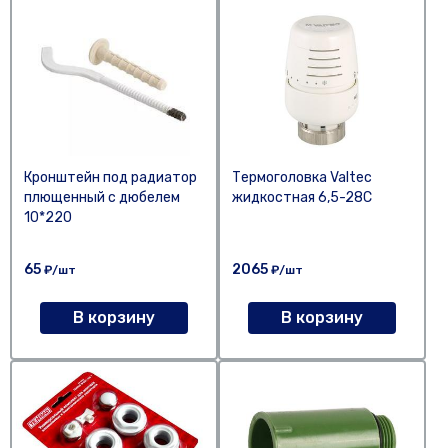
Кронштейн под радиатор
Термоголовка Valtec
плющенный с дюбелем
жидкостная 6,5-28С
10*220
65
2065
₽/шт
₽/шт
В корзину
В корзину