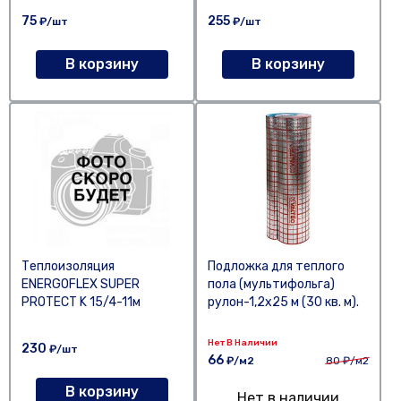
75
255
₽/шт
₽/шт
В корзину
В корзину
Теплоизоляция
Подложка для теплого
ENERGOFLEX SUPER
пола (мультифольга)
PROTECT K 15/4-11м
рулон-1,2х25 м (30 кв. м).
Нет В Наличии
230
₽/шт
66
₽/м2
80
₽/м2
В корзину
Нет в наличии