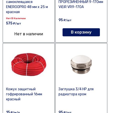
самоклеящаяся
ПРОРЕЗИНЕННЫЙ 9-170мм
ENERGOPRO 48 мм х 25 м
ViEiR VR9-170A
красная
Нет В Наличии
95
₽/шт
575
₽/шт
В корзину
Нет в наличии
Кожух защитный
Заглушка 3/4 НР для
гофрированный 16мм
радиатора хром
красный
15
95
₽/м/п
₽/шт