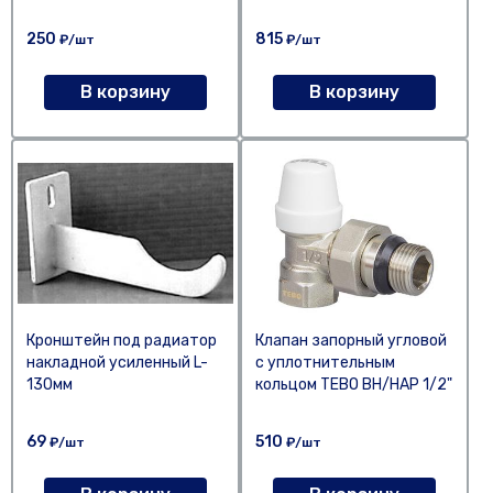
250
815
₽/шт
₽/шт
В корзину
В корзину
Кронштейн под радиатор
Клапан запорный угловой
накладной усиленный L-
с уплотнительным
130мм
кольцом TEBO ВН/НАР 1/2"
69
510
₽/шт
₽/шт