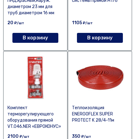
ПНД,красный,наруж.
системы прямой M176
диаметром 23 мм для
труб диаметром 16 мм
20
1105
₽/шт
₽/шт
В корзину
В корзину
Комплект
Теплоизоляция
терморегулирующего
ENERGOFLEX SUPER
оборудования прямой
PROTECT K 28/4-11м
VT.046.NER «ЕВРОКОНУС»
2100
350
₽/шт
₽/шт