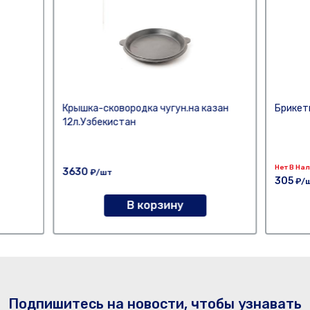
Крышка-сковородка чугун.на казан
Брикет
12л.Узбекистан
Нет В На
3630
₽/шт
305
₽/
В корзину
Подпишитесь на новости, чтобы узнавать