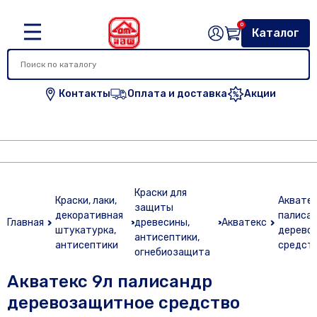
0
Каталог
Контакты
Оплата и доставка
Акции
Краски для
Краски, лаки,
Акватек
защиты
декоративная
палиса
Главная
древесины,
Акватекс
штукатурка,
дерево
антисептики,
антисептики
средст
огнебиозащита
Акватекс 9л палисандр
деревозащитное средство