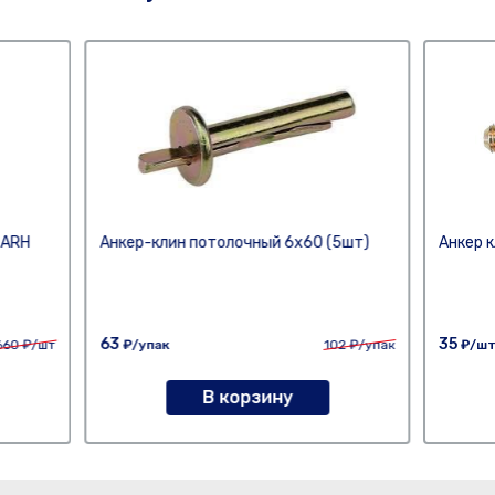
 ARH
Анкер-клин потолочный 6х60 (5шт)
Анкер к
63
35
660
₽/шт
₽/упак
102
₽/упак
₽/ш
В корзину