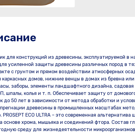
исание
к для конструкций из древесины, эксплуатируемой в н
для усиленной защиты древесины различных пород в т
акте с грунтом и прямом воздействии атмосферных оса
каркасных домов, нижние венцы в домах из бревна или 
расы, заборы, элементы ландшафтного дизайна, садовая 
, шпалы, колья и т. п. Обеспечивает защиту от домового
к до 50 лет в зависимости от метода обработки и усло
мпрегнации древесины в промышленных масштабах мет
. PROSEPT ECO ULTRA – это современная альтернатива 
 основе хрома, мышьяка и соединений фтора. Состав гл
игодную среду для жизнедеятельности микроорганизмов