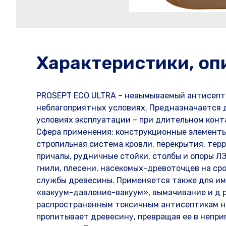
Характеристики, оп
PROSEPT ECO ULTRA – невымываемый антисепти
неблагоприятных условиях. Предназначается 
условиях эксплуатации – при длительном конт
Сфера применения: конструкционные элементы 
стропильная система кровли, перекрытия, тер
причалы, рудничные стойки, столбы и опоры ЛЭП
гнили, плесени, насекомых-древоточцев на сро
службы древесины. Применяется также для и
«вакуум-давление-вакуум», вымачивание и д р
распространенным токсичным антисептикам на
пропитывает древесину, превращая ее в непр