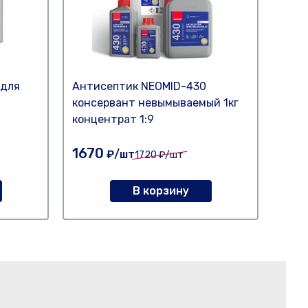
 для
Антисептик NEOMID-430
Анти
консервант невымываемый 1кг
конс
концентрат 1:9
конц
1670
46
₽/шт
1720
₽/шт
В корзину