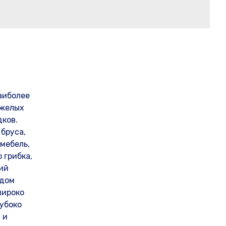
аиболее
яжелых
дков.
бруса,
мебель,
 грибка,
вий
одом
широко
убоко
 и