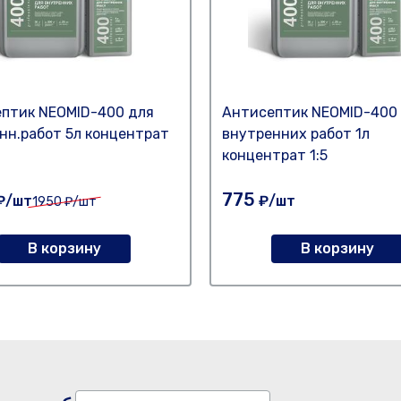
птик NEOMID-400 для
Антисептик NEOMID-400
нн.работ 5л концентрат
внутренних работ 1л
концентрат 1:5
775
₽/шт
₽/шт
1950
₽/шт
В корзину
В корзину