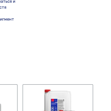
ваться и
стя
Пигмент