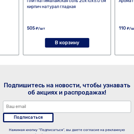
Плитка Гималайская соль 20х10х5.0 см
Аромат
кирпич натурал гладкая
505
110
₽/шт
₽/ш
В корзину
Подпишитесь на новости, чтобы узнавать
об акциях и распродажах!
Подписаться
Нажимая кнопку “Подписаться”, вы даете согласие на рекламную