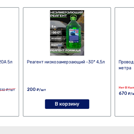
20А 5л
Реагент низкозамерзающий -30* 4,5л
Провод
метра
Нет В На
200
310
₽/шт
₽/шт
670
₽/
В корзину