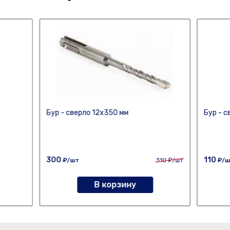
Бур - сверло 12х350 мм
Бур - с
300
110
₽/шт
310
₽/шт
₽/ш
В корзину