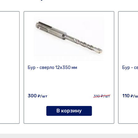
Бур - сверло 12х350 мм
Бур - с
300
110
₽/шт
310
₽/шт
₽/ш
В корзину