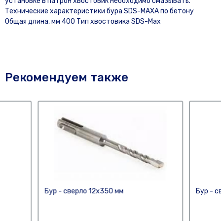
установке в патрон хвостовик необходимо смазывать.
Технические характеристики бура SDS-МАХА по бетону
Общая длина, мм 400 Тип хвостовика SDS-Max
Рекомендуем также
Бур - сверло 12х350 мм
Бур - с