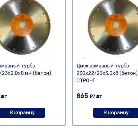
лмазный турбо
Диск алмазный турбо
/23х2,0х8 мм (бетон)
230х22/23х3,0х8 (бетон)
СТРОНГ
865
/шт
₽/шт
В корзину
В корзину