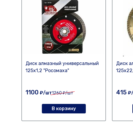
Диск алмазный универсальный
Диск а
125х1,2 "Росомаха"
125х22
1100
415
₽/шт
₽
1260
₽/шт
В корзину