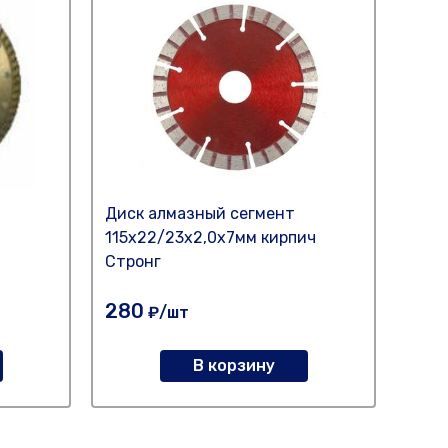
Диск алмазный сегмент
Диск
115х22/23х2,0х7мм кирпич
230х
Стронг
280
34
₽/шт
В корзину