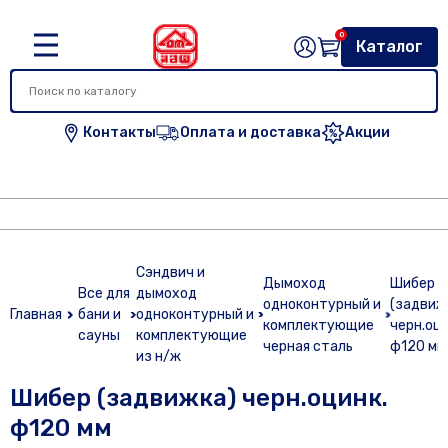
0
Каталог
Контакты
Оплата и доставка
Акции
Сэндвич и
Дымоход
Шибер
Все для
дымоход
одноконтурный и
(задвиж
Главная
бани и
одноконтурный и
комплектующие
черн.оци
сауны
комплектующие
черная сталь
ф120 мм
из н/ж
Шибер (задвижка) черн.оцинк.
ф120 мм