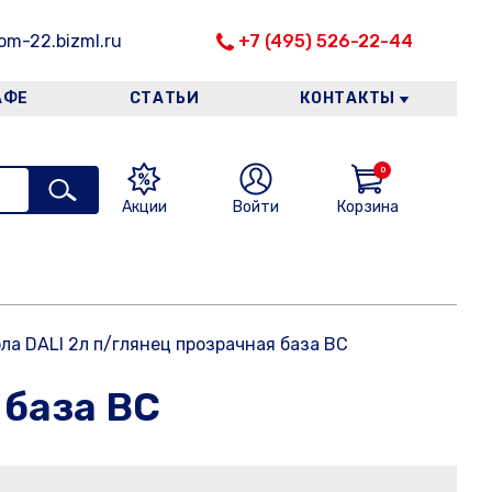
m-22.bizml.ru
+7 (495) 526-22-44
АФЕ
СТАТЬИ
КОНТАКТЫ
0
Акции
Войти
Корзина
ла DALI 2л п/глянец прозрачная база BС
 база BС