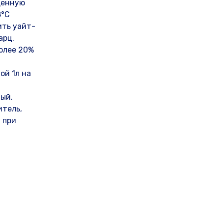
щенную
8°С
ить уайт-
арц,
более 20%
ой 1л на
вый.
итель,
 при