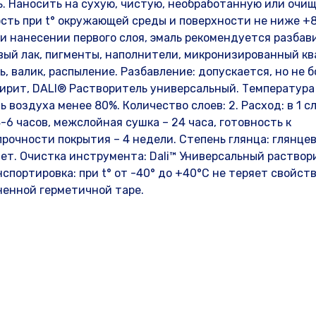
. Наносить на сухую, чистую, необработанную или очи
сть при t° окружающей среды и поверхности не ниже +
ри нанесении первого слоя, эмаль рекомендуется разбав
вый лак, пигменты, наполнители, микронизированный кв
, валик, распыление. Разбавление: допускается, но не 
пирит, DALI® Растворитель универсальный. Температура
воздуха менее 80%. Количество слоев: 2. Расход: в 1 сл
4-6 часов, межслойная сушка – 24 часа, готовность к
прочности покрытия – 4 недели. Степень глянца: глянце
ет. Очистка инструмента: Dali™ Универсальный раствор
спортировка: при t° от -40° до +40°С не теряет свойств
ненной герметичной таре.