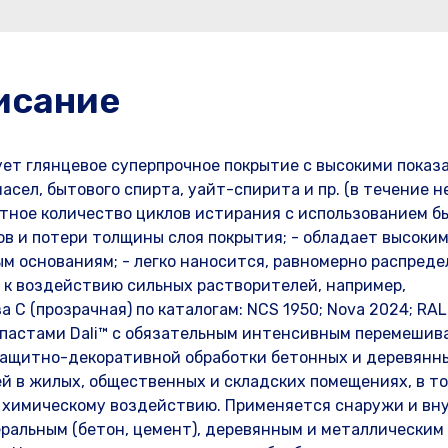
исание
рует глянцевое суперпрочное покрытие с высокими показ
сел, бытового спирта, уайт-спирита и пр. (в течение н
атное количество циклов истирания с использованием б
в и потери толщины слоя покрытия; - обладает высоки
м основаниям; - легко наносится, равномерно распреде
 к воздействию сильных растворителей, например,
С (прозрачная) по каталогам: NCS 1950; Nova 2024; RAL
 пастами Dali™ с обязательным интенсивным перемешив
защитно-декоративной обработки бетонных и деревянны
й в жилых, общественных и складских помещениях, в т
 химическому воздействию. Применяется снаружи и вн
ральным (бетон, цемент), деревянным и металлическим