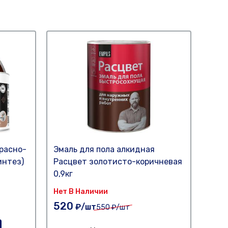
расно-
Эмаль для пола алкидная
Эмал
интез)
Расцвет золотисто-коричневая
Расц
0,9кг
Нет В Наличии
151
520
₽/шт
550
₽/шт