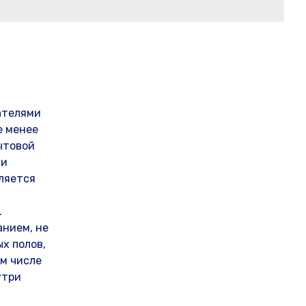
ателями
е менее
ытовой
ми
ляется
.
анием, не
х полов,
ом числе
утри