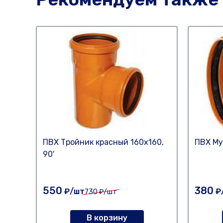
ПВХ Тройник красный 160х160,
ПВХ Му
90'
550
380
₽/шт
₽
730
₽/шт
В корзину