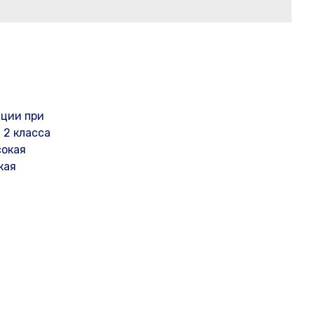
ации при
 2 класса
сокая
кая