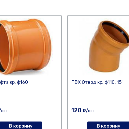
фта кр. ф160
ПВХ Отвод кр. ф110, 15'
120
/шт
₽/шт
В корзину
В корзину