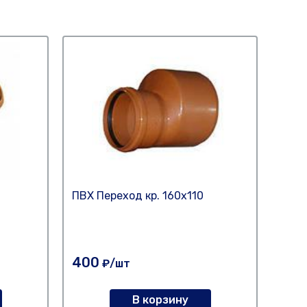
ПВХ Переход кр. 160х110
ПВХ 
400
140
₽/шт
В корзину