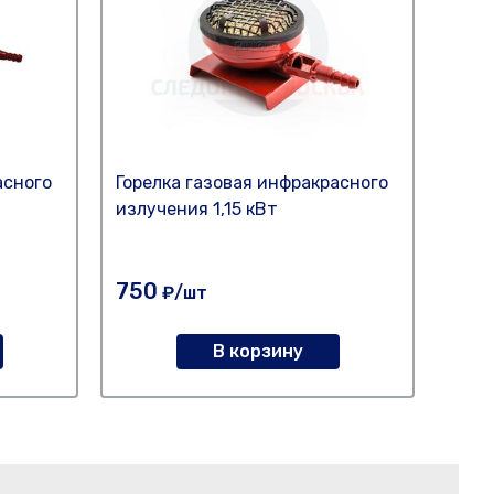
асного
Горелка газовая инфракрасного
Горе
излучения 1,15 кВт
ГВ-3
Нет 
750
₽/шт
135
В корзину