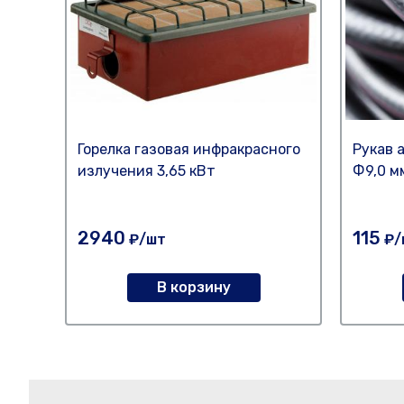
Горелка газовая инфракрасного
Рукaв 
излучения 3,65 кВт
Ф9,0 мм
2940
115
₽/шт
₽/
В корзину