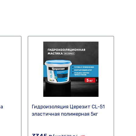
та
Гидроизоляция Церезит СL-51
Проп
эластичная полимерная 5кг
влаг