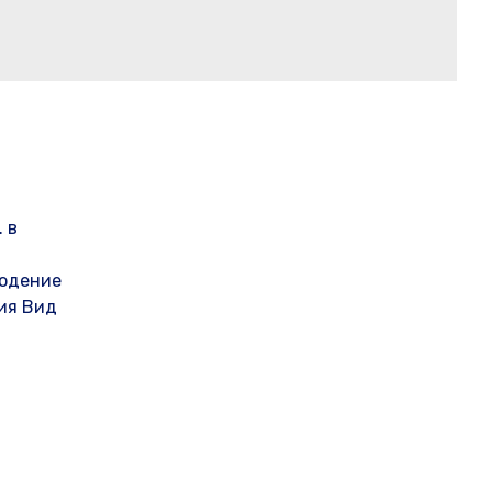
 в
людение
ия Вид