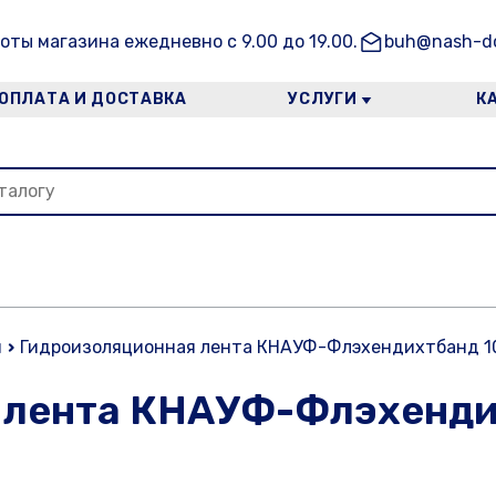
оты магазина ежедневно с 9.00 до 19.00.
buh@nash-do
ОПЛАТА И ДОСТАВКА
УСЛУГИ
К
я
Гидроизоляционная лента КНАУФ-Флэхендихтбанд 1
 лента КНАУФ-Флэхенди