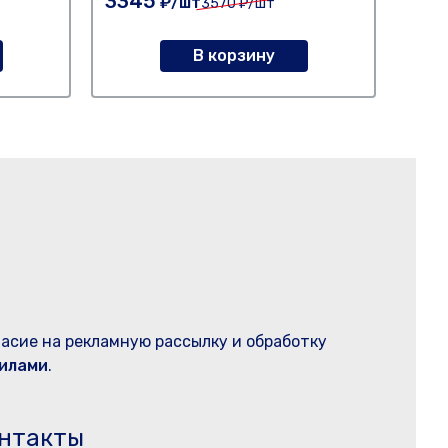
3345
30
₽/шт
3570
₽/шт
В корзину
ласие на рекламную рассылку и обработку
илами
.
нтакты