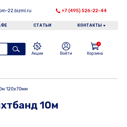
m-22.bizml.ru
+7 (495) 526-22-44
АФЕ
СТАТЬИ
КОНТАКТЫ
0
Акции
Войти
Корзина
0м 120х70мм
хтбанд 10м