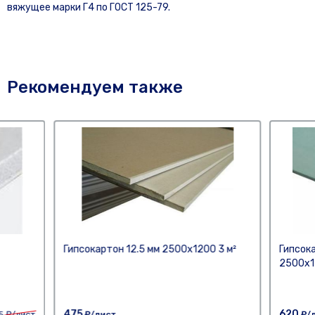
вяжущее марки Г4 по ГОСТ 125-79.
Рекомендуем также
Гипсокартон 12.5 мм 2500x1200 3 м²
Гипсок
2500x1
475
620
5
₽/лист
₽/лист
₽/