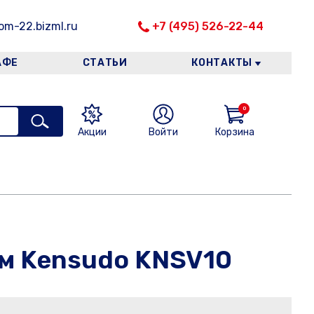
m-22.bizml.ru
+7 (495) 526-22-44
АФЕ
СТАТЬИ
КОНТАКТЫ
0
Акции
Войти
Корзина
0м Kensudo KNSV10