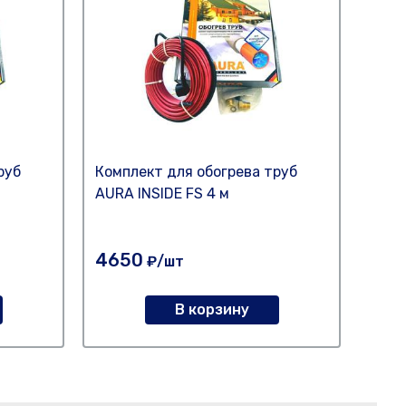
руб
Комплект для обогрева труб
Кабе
AURA INSIDE FS 4 м
PROc
(10В
4650
28
₽/шт
В корзину