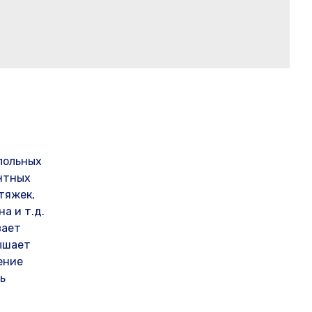
польных
ентных
тяжек,
а и т.д.
вает
ышает
ение
ь