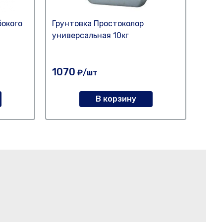
бокого
Грунтовка Простоколор
Грун
универсальная 10кг
унив
1070
570
₽/шт
В корзину