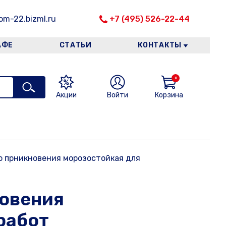
m-22.bizml.ru
+7 (495) 526-22-44
АФЕ
СТАТЬИ
КОНТАКТЫ
0
Акции
Войти
Корзина
го прникновения морозостойкая для
новения
работ