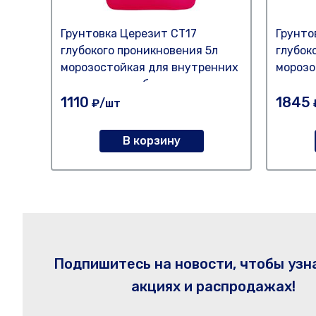
Грунтовка Церезит СТ17
Грунто
глубокого проникновения 5л
глубок
морозостойкая для внутренних
морозо
и наружных работ
и нару
1110
1845
₽/шт
В корзину
Подпишитесь на новости, чтобы узн
акциях и распродажах!