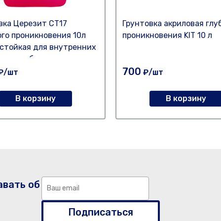
вка Церезит СТ17
Грунтовка акриловая глу
ого проникновения 10л
проникновения KIT 10 л
стойкая для внутренних
жных работ
700
₽/шт
₽/шт
В корзину
В корзину
авать об
Подписаться