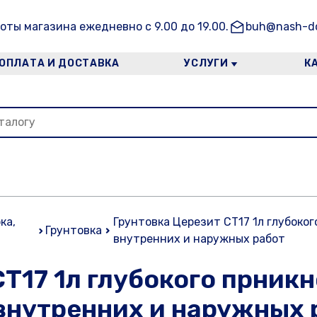
оты магазина ежедневно с 9.00 до 19.00.
buh@nash-do
ОПЛАТА И ДОСТАВКА
УСЛУГИ
К
ка,
Грунтовка Церезит СТ17 1л глубоко
Грунтовка
внутренних и наружных работ
СТ17 1л глубокого прник
внутренних и наружных 