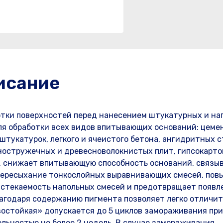
исание
ботки поверхностей перед нанесением штукатурных и на
для обработки всех видов впитывающих оснований: цем
штукатурок, легкого и ячеистого бетона, ангидритных с
ностружечных и древесноволокнистых плит, гипсокартон
, снижает впитывающую способность оснований, связы
 пересыхание тонкослойных выравнивающих смесей, пов
астекаемость напольных смесей и предотвращает появл
лагодаря содержанию пигмента позволяет легко отличит
зостойкая» допускается до 5 циклов замораживания при
льностью не более 2 недель. В случае замораживания