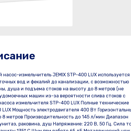
исание
й насос-измельчитель JEMIX STP-400 LUX используется
точных вод и фекалий до канализации, с возможностью
ы, душа и подъема стоков на высоту до 8 метров (не
удомоечных машин из-за вероятности слива стоков с
 насоса измельчителя STP-400 LUX Полные технические
0 LUX Мощность электродвигателя 400 Вт Горизонтальн
о 8 метров Производительность до 145 л/мин Диапазон
нитаз, раковина, душ Напряжение: 220 В, 50 Гц. Сила т
защиты 135° С Шум при работе 65 дБ Металлический нож