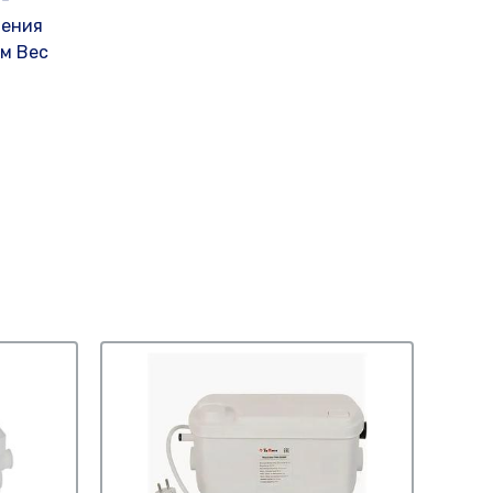
чения
мм Вес