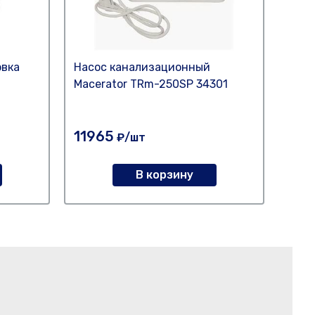
овка
Насос канализационный
Насо
Macerator TRm-250SP 34301
Mace
11965
138
₽/шт
В корзину