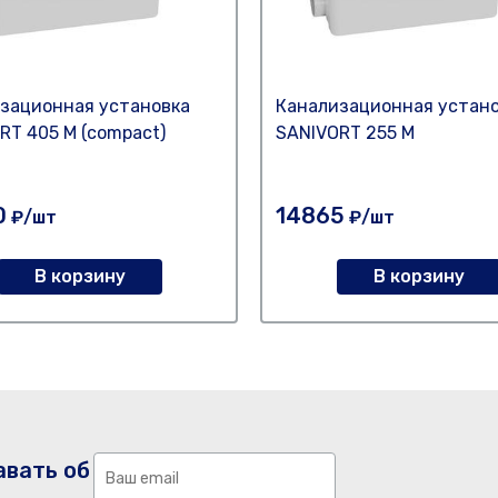
зационная установка
Канализационная устан
RT 405 M (compact)
SANIVORT 255 M
0
14865
₽/шт
₽/шт
В корзину
В корзину
авать об