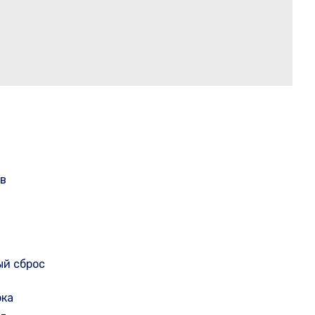
 в
ый сброс
ока
 -