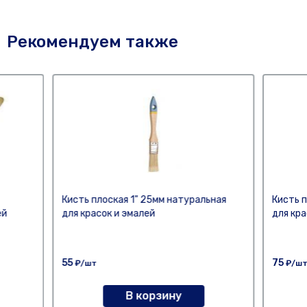
Рекомендуем также
Кисть плоская 1" 25мм натуральная
Кисть п
ей
для красок и эмалей
для кра
55
75
₽/шт
₽/ш
В корзину