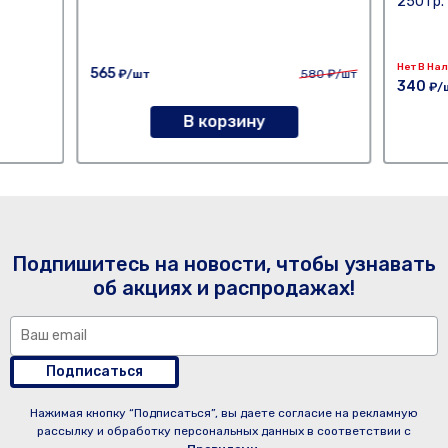
250 гр.
Нет В На
565
₽/шт
580
₽/шт
340
₽/
В корзину
Подпишитесь на новости, чтобы узнавать
об акциях и распродажах!
Подписаться
Нажимая кнопку “Подписаться”, вы даете согласие на рекламную
рассылку и обработку персональных данных в соответствии с