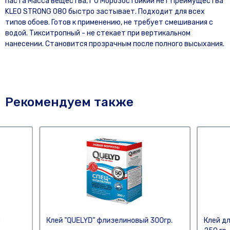
паста Масса вещества, г 0 Морозостойкий нет Преимущества
KLEO STRONG 080 быстро застывает. Подходит для всех
типов обоев. Готов к применению, не требует смешивания с
водой. Тикситропный - не стекает при вертикальном
нанесении. Становится прозрачным после полного высыхания.
Рекомендуем также
Клей "QUELYD" флизелиновый 300гр.
Клей д