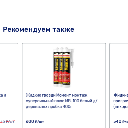
Рекомендуем также
а и
Жидкие гвозди Момент монтаж
Жидкие
суперсильный плюс МВ-100 белый д/
прозра
дерева,пвх,пробка 400г
600
540
440
₽/шт
₽/шт
₽/