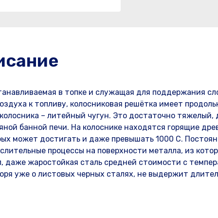
исание
танавливаемая в топке и служащая для поддержания сл
воздуха к топливу, колосниковая решётка имеет продол
колосника – литейный чугун. Это достаточно тяжелый, 
яной банной печи. На колоснике находятся горящие дре
рых может достигать и даже превышать 1000 С. Постоя
слительные процессы на поверхности металла, из котор
л, даже жаростойкая сталь средней стоимости с темпе
воря уже о листовых черных сталях, не выдержит длите