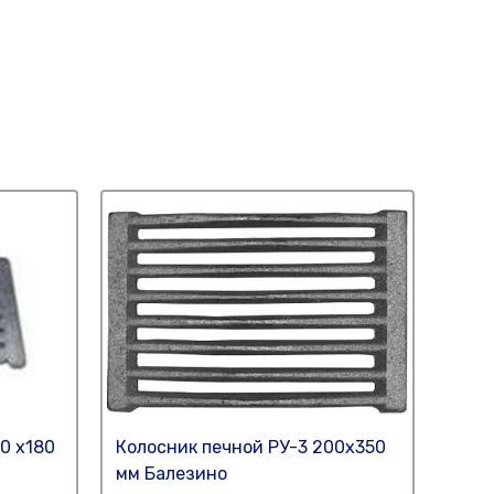
0 х180
Колосник печной РУ-3 200х350
Коло
мм Балезино
мм