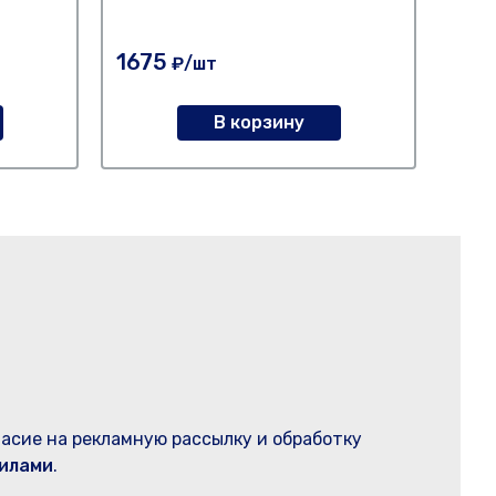
Нет 
1675
₽/шт
124
В корзину
ласие на рекламную рассылку и обработку
илами
.