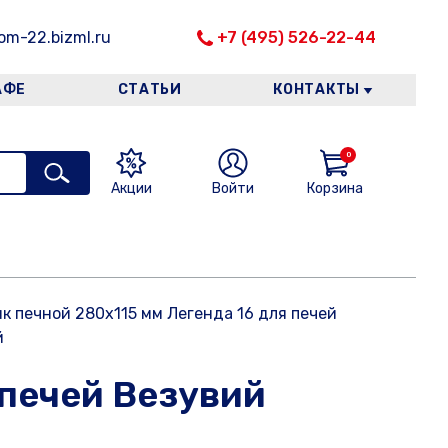
m-22.bizml.ru
+7 (495) 526-22-44
АФЕ
СТАТЬИ
КОНТАКТЫ
0
Акции
Войти
Корзина
к печной 280х115 мм Легенда 16 для печей
й
 печей Везувий