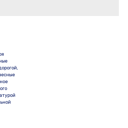
оя
ьные
дорогой,
весные
нное
ого
ратурой
льной